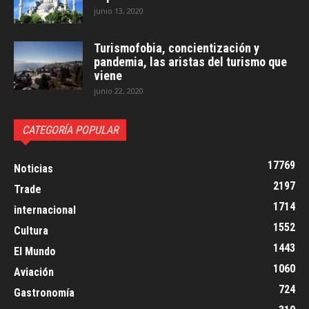
junio 13, 2020
Turismofobia, concientización y
pandemia, las aristas del turismo que
viene
junio 22, 2020
CATEGORÍA POPULAR
17769
Noticias
2197
Trade
1714
internacional
1552
Cultura
1443
El Mundo
1060
Aviación
724
Gastronomía