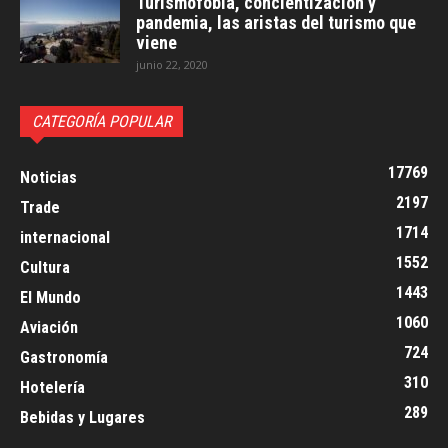
Turismofobia, concientización y
pandemia, las aristas del turismo que
viene
junio 22, 2020
CATEGORÍA POPULAR
17769
Noticias
2197
Trade
1714
internacional
1552
Cultura
1443
El Mundo
1060
Aviación
724
Gastronomía
310
Hotelería
289
Bebidas y Lugares