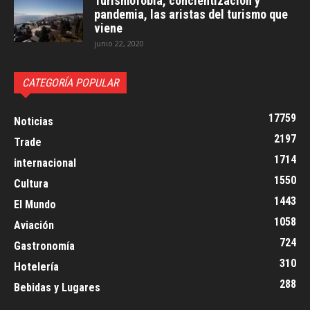
Turismofobia, concientización y
pandemia, las aristas del turismo que
viene
junio 22, 2020
CATEGORÍA POPULAR
17759
Noticias
2197
Trade
1714
internacional
1550
Cultura
1443
El Mundo
1058
Aviación
724
Gastronomía
310
Hotelería
288
Bebidas y Lugares