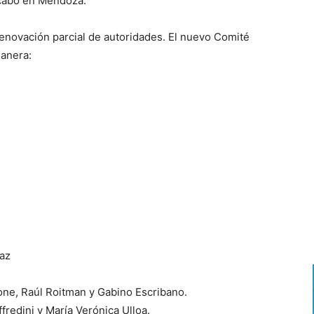
 cabo en Mendoza.
a renovación parcial de autoridades. El nuevo Comité
manera:
íaz
one, Raúl Roitman y Gabino Escribano.
redini y María Verónica Ulloa.