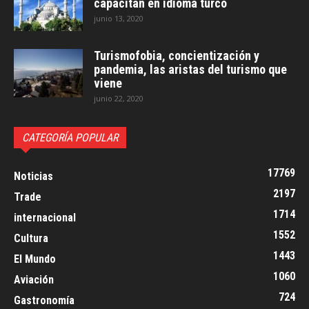
capacitan en idioma turco
junio 13, 2020
Turismofobia, concientización y
pandemia, las aristas del turismo que
viene
junio 22, 2020
CATEGORÍA POPULAR
17769
Noticias
2197
Trade
1714
internacional
1552
Cultura
1443
El Mundo
1060
Aviación
724
Gastronomía