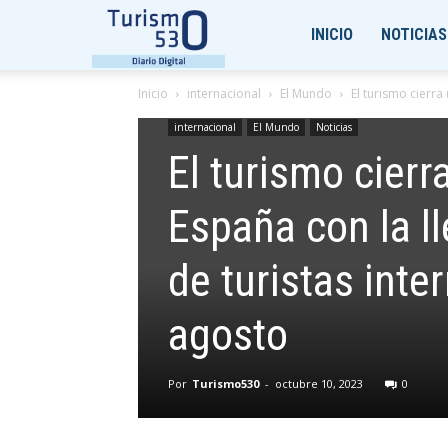
Turismo530
INICIO
NOTICIAS
Inicio
internacional
El Mundo
El turismo cierra
internacional
El Mundo
Noticias
El turismo cierr
España con la l
de turistas inte
agosto
Por
Turismo530
-
octubre 10, 2023
0