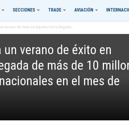
SECCIONES
TRADE
AVIACIÓN
INTERNACI
 un verano de éxito en España con la llegada...
a un verano de éxito en
legada de más de 10 millo
rnacionales en el mes de