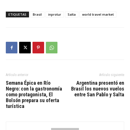
ETIQUETAS
Brasil
inprotur
Salta
world travel market
Artículo anterior
Artículo siguiente
Semana Épica en Río
Argentina presentó en
Negro: con la gastronomía
Brasil los nuevos vuelos
como protagonista, El
entre San Pablo y Salta
Bolsón prepara su oferta
turística