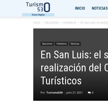
Turismo530
INICIO
NOTICIAS
Inicio
Secciones
Hotelería
En San Luis: el sect
Secciones
Hotelería
Noticias
En San Luis: el 
realización del
Turísticos
Por
Turismo530
-
julio 27, 2021
0