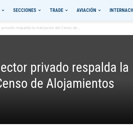
SECCIONES
TRADE
AVIACIÓN
INTERNACI
or privado respalda la realización del Censo de...
sector privado respalda la
 Censo de Alojamientos