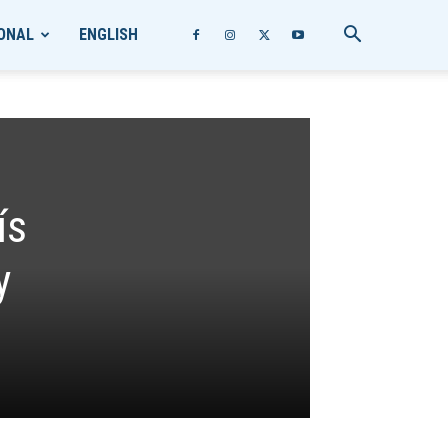
ONAL
ENGLISH
ís
y