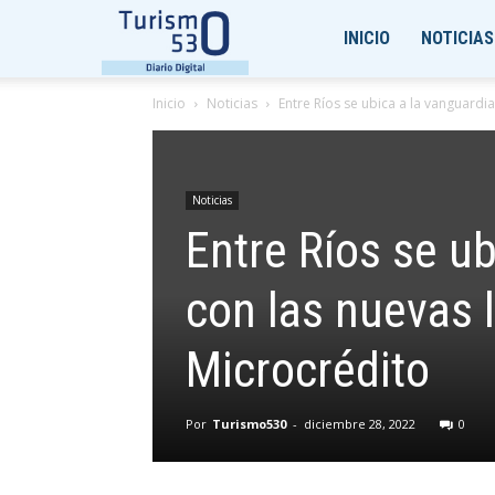
Turismo530
INICIO
NOTICIAS
Inicio
Noticias
Entre Ríos se ubica a la vanguardia
Noticias
Entre Ríos se ub
con las nuevas 
Microcrédito
Por
Turismo530
-
diciembre 28, 2022
0