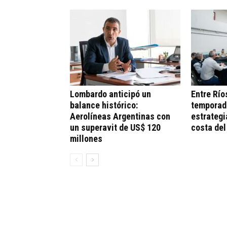
Lombardo anticipó un
Entre Río
balance histórico:
temporad
Aerolíneas Argentinas con
estrategi
un superavit de US$ 120
costa del
millones