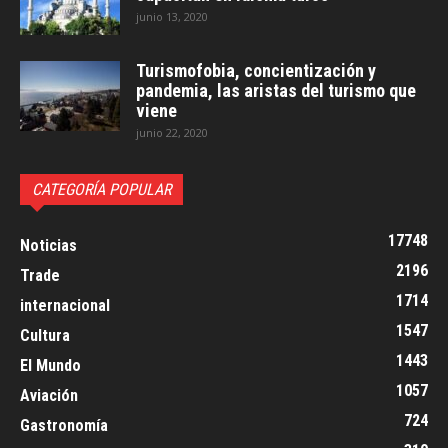
junio 13, 2020
Turismofobia, concientización y
pandemia, las aristas del turismo que
viene
junio 22, 2020
CATEGORÍA POPULAR
17748
Noticias
2196
Trade
1714
internacional
1547
Cultura
1443
El Mundo
1057
Aviación
724
Gastronomía