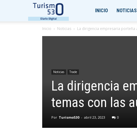
Turismo530
INICIO
NOTICIAS
Inicio
Noticias
La dirigencia empresaria porteña
Noticias
Trade
La dirigencia e
temas con las 
Por
Turismo530
-
abril 23, 2023
0