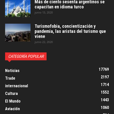
Más de ciento sesenta argentinos se
capacitan en idioma turco
junio 13, 2020
Turismofobia, concientización y
pandemia, las aristas del turismo que
viene
junio 22, 2020
CATEGORÍA POPULAR
17769
Noticias
2197
Trade
1714
internacional
1552
Cultura
1443
El Mundo
1060
Aviación