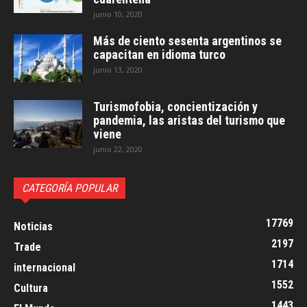
junio 10, 2020
Más de ciento sesenta argentinos se
capacitan en idioma turco
junio 13, 2020
Turismofobia, concientización y
pandemia, las aristas del turismo que
viene
junio 22, 2020
CATEGORÍA POPULAR
17769
Noticias
2197
Trade
1714
internacional
1552
Cultura
1443