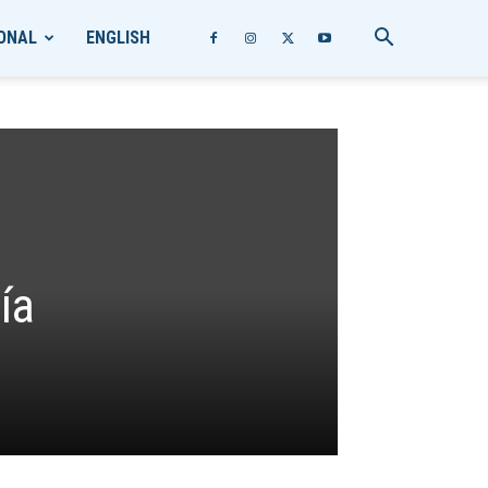
ONAL
ENGLISH
ía