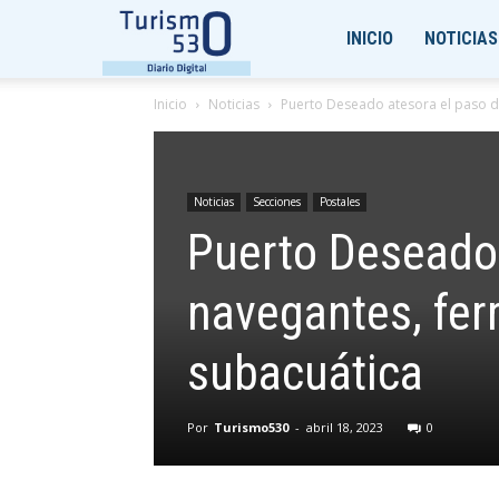
Turismo530
INICIO
NOTICIAS
Inicio
Noticias
Puerto Deseado atesora el paso de 
Noticias
Secciones
Postales
Puerto Deseado 
navegantes, ferr
subacuática
Por
Turismo530
-
abril 18, 2023
0