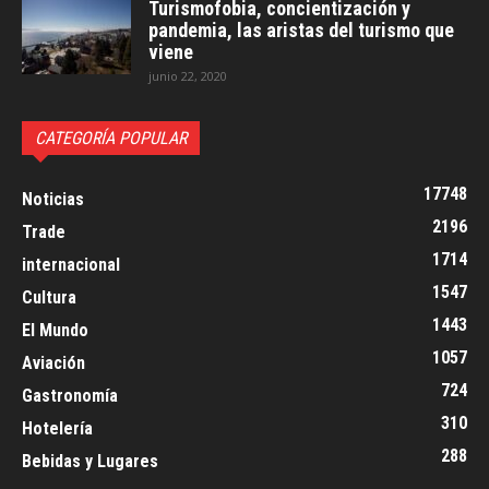
Turismofobia, concientización y
pandemia, las aristas del turismo que
viene
junio 22, 2020
CATEGORÍA POPULAR
17748
Noticias
2196
Trade
1714
internacional
1547
Cultura
1443
El Mundo
1057
Aviación
724
Gastronomía
310
Hotelería
288
Bebidas y Lugares