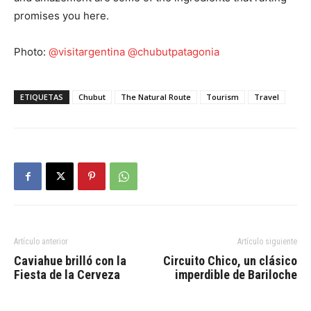
promises you here.
Photo:
@visitargentina
@chubutpatagonia
ETIQUETAS
Chubut
The Natural Route
Tourism
Travel
Artículo anterior
Artículo siguiente
Caviahue brilló con la
Circuito Chico, un clásico
Fiesta de la Cerveza
imperdible de Bariloche