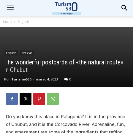
Inicio
English
English
Noticias
The wonderful postcards of «the natural route»
in Chubut
Por
Turismo530
-
marzo 4, 2023
0
Do you know this place in Patagonia? It is in the province
of Chubut, and it is the Corcovado River. Adrenaline, fun,
and amazement are some of the ingredients that rafting