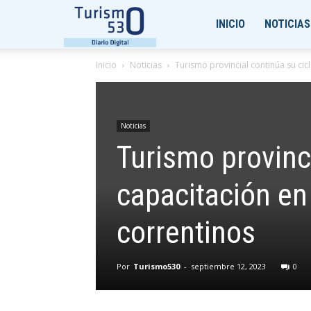
Turismo530
INICIO
NOTICIAS
Inicio
Noticias
Turismo provincial continúa su cic
Noticias
Turismo provinci
capacitación en
correntinos
Por
Turismo530
-
septiembre 12, 2023
0