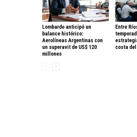
Lombardo anticipó un
Entre Río
balance histórico:
temporad
Aerolíneas Argentinas con
estrategi
un superavit de US$ 120
costa del
millones