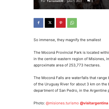
Por
Turismo530
-
julio 1, 2022
0
So immense, they magnify the smallest
The Moconá Provincial Park is located withi
in the central-eastern region of Misiones, i
approximate area of ​​253,773 hectares.
The Moconá Falls are waterfalls that range
of the Uruguay River for about 3 km on the 
department of San Pedro, in the Argentine 
Photo:
@misiones.turismo
@visitargentina