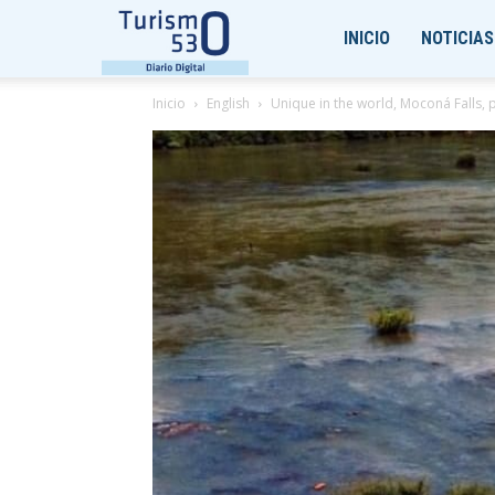
Turismo530
INICIO
NOTICIAS
Inicio
English
Unique in the world, Moconá Falls, 