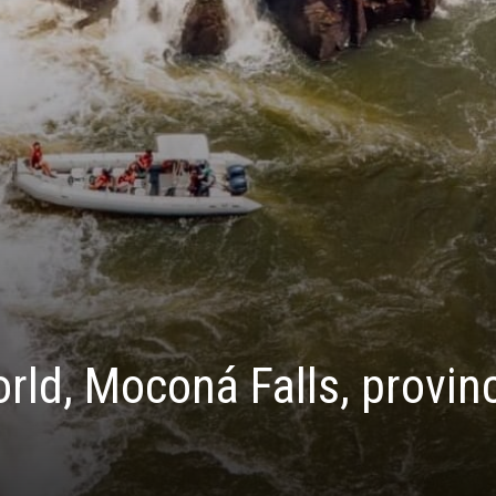
orld, Moconá Falls, provin