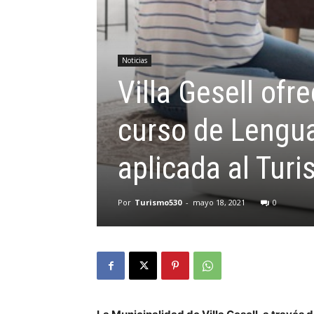
Noticias
Villa Gesell ofr
curso de Lengu
aplicada al Tur
Por
Turismo530
-
mayo 18, 2021
0