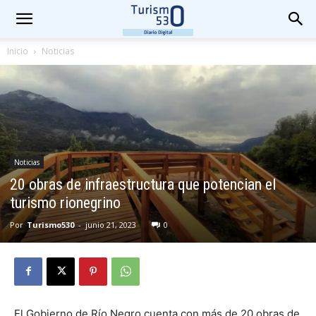
Inicio
Noticias
Noticias
20 obras de infraestructura que potencian el
turismo rionegrino
Por
Turismo530
-
junio 21, 2023
0
El Gobierno de Río Negro cuenta con más de 20 obras de