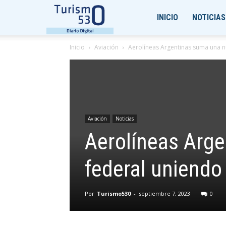
Turismo530
INICIO
NOTICIAS
Inicio
Aviación
Aerolíneas Argentinas suma una n
Aviación
Noticias
Aerolíneas Arge
federal uniendo
Por
Turismo530
-
septiembre 7, 2023
0