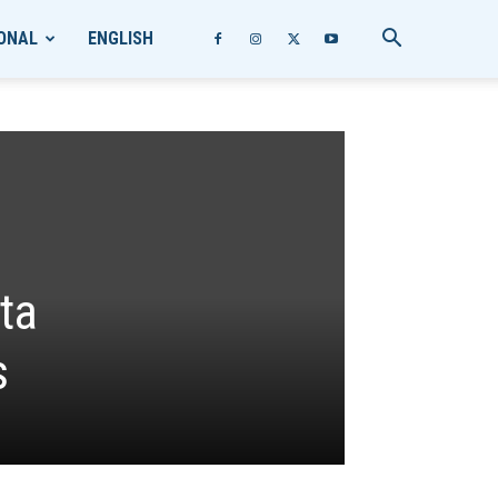
ONAL
ENGLISH
ta
s