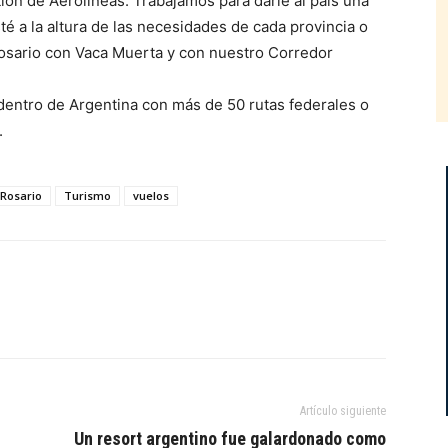
tión de Aerolíneas. Trabajamos para darle al país una
sté a la altura de las necesidades de cada provincia o
osario con Vaca Muerta y con nuestro Corredor
dentro de Argentina con más de 50 rutas federales o
.
Rosario
Turismo
vuelos
Artículo siguiente
Un resort argentino fue galardonado como