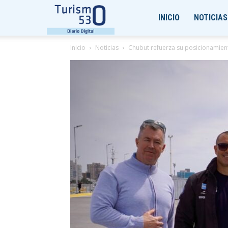
Turismo530
INICIO
NOTICIAS
Inicio
Noticias
Chubut refuerza su posicionamient