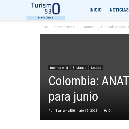
Turismo530
INICIO
NOTICIAS
Inicio
internacional
El Mundo
Colombia: ANATO 
internacional
El Mundo
Noticias
Colombia: ANATO
para junio
Por
Turismo530
-
abril 9, 2021
0