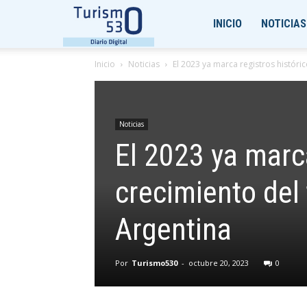
Turismo530
INICIO
NOTICIAS
Inicio
Noticias
El 2023 ya marca registros históric
Noticias
El 2023 ya marca
crecimiento del
Argentina
Por
Turismo530
-
octubre 20, 2023
0