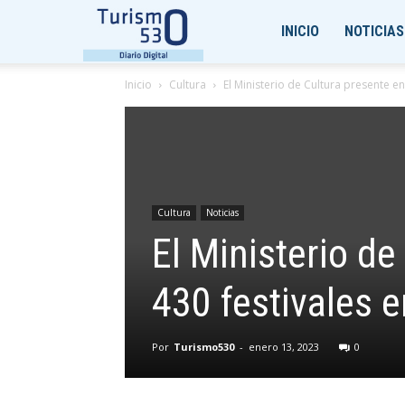
Turismo530
INICIO
NOTICIAS
Inicio
Cultura
El Ministerio de Cultura presente en
Cultura
Noticias
El Ministerio d
430 festivales e
Por
Turismo530
-
enero 13, 2023
0