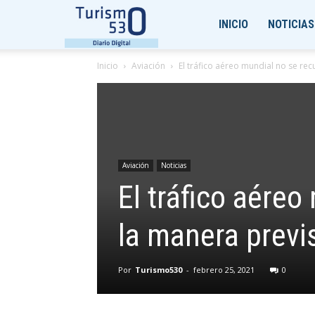
Turismo530
INICIO
NOTICIAS
Inicio
Aviación
El tráfico aéreo mundial no se rec
Aviación
Noticias
El tráfico aéreo
la manera previ
Por
Turismo530
-
febrero 25, 2021
0