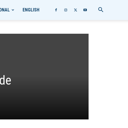
ONAL
ENGLISH
 de