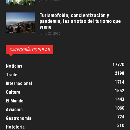
Turismofobia, concientización y
pandemia, las aristas del turismo que
viene
junio 22, 2020
CATEGORÍA POPULAR
17770
Noticias
2198
Trade
1714
internacional
1552
Cultura
1443
El Mundo
1060
Aviación
724
Gastronomía
310
Hotelería