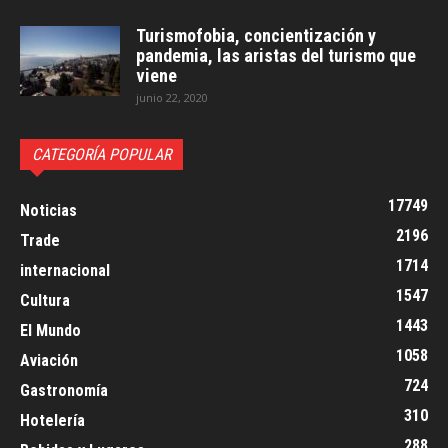
Turismofobia, concientización y
pandemia, las aristas del turismo que
viene
junio 22, 2020
CATEGORÍA POPULAR
17749
Noticias
2196
Trade
1714
internacional
1547
Cultura
1443
El Mundo
1058
Aviación
724
Gastronomía
310
Hotelería
288