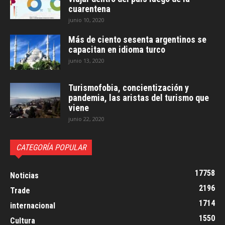
cuarentena
junio 10, 2020
Más de ciento sesenta argentinos se
capacitan en idioma turco
junio 13, 2020
Turismofobia, concientización y
pandemia, las aristas del turismo que
viene
junio 22, 2020
CATEGORÍA POPULAR
17758
Noticias
2196
Trade
1714
internacional
1550
Cultura