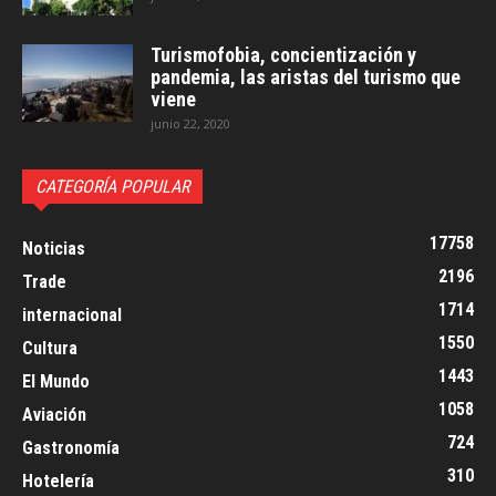
Turismofobia, concientización y
pandemia, las aristas del turismo que
viene
junio 22, 2020
CATEGORÍA POPULAR
17758
Noticias
2196
Trade
1714
internacional
1550
Cultura
1443
El Mundo
1058
Aviación
724
Gastronomía
310
Hotelería