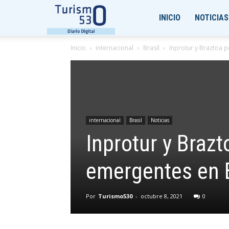
Turismo530
INICIO
NOTICIAS
Inicio
internacional
Brasil
Inprotur y Braztoa 
internacional
Brasil
Noticias
Inprotur y Braz
emergentes en B
Por
Turismo530
-
octubre 8, 2021
0