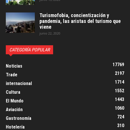
Turismofobia, concientización y
pandemia, las aristas del turismo que
viene
junio 22, 2020
CATEGORÍA POPULAR
17769
Noticias
2197
Trade
1714
internacional
1552
Cultura
1443
El Mundo
1060
Aviación
724
Gastronomía
310
Hotelería