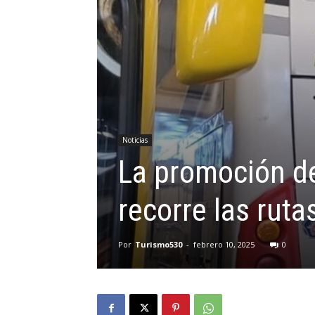
Noticias
La promoción de
recorre las ruta
Por
Turismo530
-
febrero 10, 2025
0