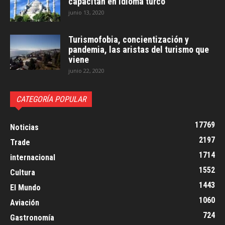
capacitan en idioma turco
junio 13, 2020
Turismofobia, concientización y
pandemia, las aristas del turismo que
viene
junio 22, 2020
CATEGORÍA POPULAR
17769
Noticias
2197
Trade
1714
internacional
1552
Cultura
1443
El Mundo
1060
Aviación
724
Gastronomía