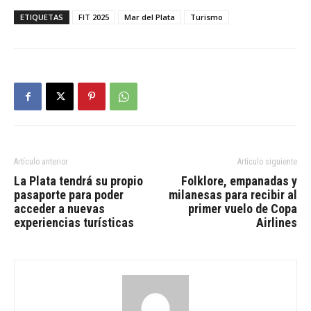
ETIQUETAS
FIT 2025
Mar del Plata
Turismo
Artículo anterior
Artículo siguiente
La Plata tendrá su propio
Folklore, empanadas y
pasaporte para poder
milanesas para recibir al
acceder a nuevas
primer vuelo de Copa
experiencias turísticas
Airlines