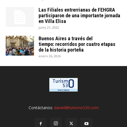
Las Filiales entrerrianas de FEHGRA
participaron de una importante jornada
en Villa Elisa
junio 21, 2022
Buenos Aires a través del
tiempo: recorridos por cuatro etapas
de la historia porteña
enero 26, 2026
Contáctanos:
daniel@turismo530.com