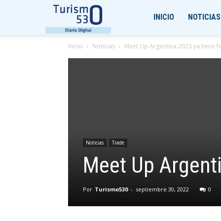
Turismo530
INICIO
NOTICIAS
Inicio
Noticias
Meet Up Argentina 2023 ya tiene f
Noticias
Trade
Meet Up Argenti
Por
Turismo530
-
septiembre 30, 2022
0