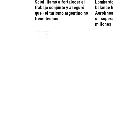
Scioli llamó a fortalecer el
Lombardo
trabajo conjunto y aseguró
balance h
que «el turismo argentino no
Aerolíne
tiene techo»
un supera
millones