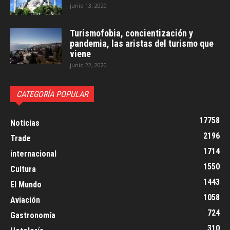
junio 13, 2020
Turismofobia, concientización y
pandemia, las aristas del turismo que
viene
junio 22, 2020
CATEGORÍA POPULAR
17758
Noticias
2196
Trade
1714
internacional
1550
Cultura
1443
El Mundo
1058
Aviación
724
Gastronomía
310