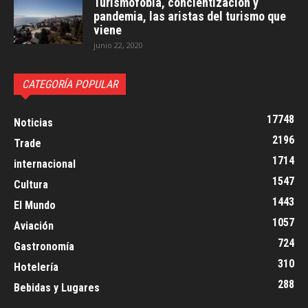
Turismofobia, concientización y
pandemia, las aristas del turismo que
viene
junio 22, 2020
CATEGORÍA POPULAR
17748
Noticias
2196
Trade
1714
internacional
1547
Cultura
1443
El Mundo
1057
Aviación
724
Gastronomía
310
Hotelería
288
Bebidas y Lugares