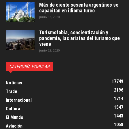
Más de ciento sesenta argentinos se
capacitan en idioma turco
junio 13, 2020
Turismofobia, concientización y
pandemia, las aristas del turismo que
viene
junio 22, 2020
CATEGORÍA POPULAR
17749
Noticias
2196
Trade
1714
internacional
1547
Cultura
1443
El Mundo
1058
Aviación