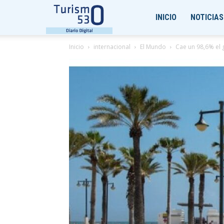
Turismo530
INICIO
NOTICIAS
Inicio
internacional
El Mundo
Cae un 98,6% el g