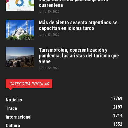
cuarentena
junio 10, 2020
Más de ciento sesenta argentinos se
capacitan en idioma turco
junio 13, 2020
Turismofobia, concientización y
pandemia, las aristas del turismo que
viene
junio 22, 2020
CATEGORÍA POPULAR
17769
Noticias
2197
Trade
1714
internacional
1552
Cultura