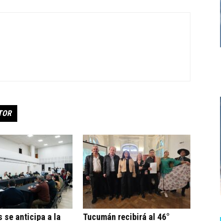
TOR
s se anticipa a la
Tucumán recibirá al 46°