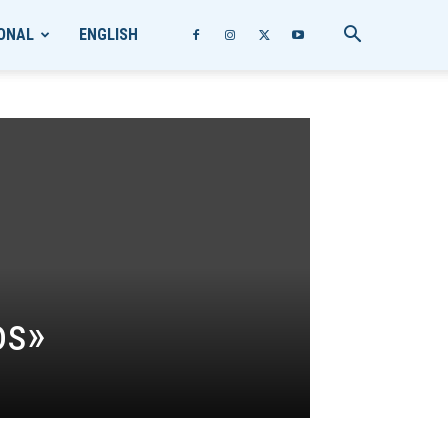
ONAL
ENGLISH
os»