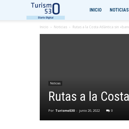
Turismo530
INICIO
NOTICIAS
Inicio
Noticias
Rutas a la Costa Atlántica sin «ba
Noticias
Rutas a la Cost
Por
Turismo530
-
junio 20, 2022
0