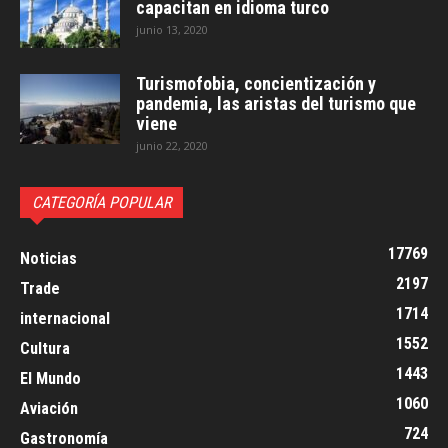
capacitan en idioma turco
junio 13, 2020
Turismofobia, concientización y
pandemia, las aristas del turismo que
viene
junio 22, 2020
CATEGORÍA POPULAR
17769
Noticias
2197
Trade
1714
internacional
1552
Cultura
1443
El Mundo
1060
Aviación
724
Gastronomía