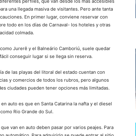
diferentes perfiles, que van desde los más accesibles
para una llegada masiva de visitantes. Pero ante tanta
auciones. En primer lugar, conviene reservar con
re todo en los días de Carnaval- los hoteles y otras
acidad colmada.
, como Jurerê y el Balneário Camboriú, suele quedar
ácil conseguir lugar si se llega sin reserva.
a de las playas del litoral del estado cuentan con
ias y comercios de todos los rubros, pero algunos
des ciudades pueden tener opciones más limitadas.
 en auto es que en Santa Catarina la nafta y el diesel
 como Rio Grande do Sul.
as que van en auto deben pasar por varios peajes. Para
ago automático. Para adquirirlo se puede entrar al sitio