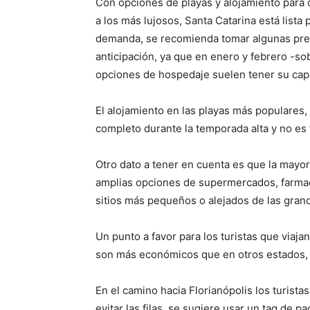
Con opciones de playas y alojamiento para 
a los más lujosos, Santa Catarina está lista 
demanda, se recomienda tomar algunas prec
anticipación, ya que en enero y febrero -sob
opciones de hospedaje suelen tener su cap
El alojamiento en las playas más populares
completo durante la temporada alta y no es f
Otro dato a tener en cuenta es que la mayorí
amplias opciones de supermercados, farmac
sitios más pequeños o alejados de las gran
Un punto a favor para los turistas que viajan
son más económicos que en otros estados,
En el camino hacia Florianópolis los turist
evitar las filas, se sugiere usar un tag de p