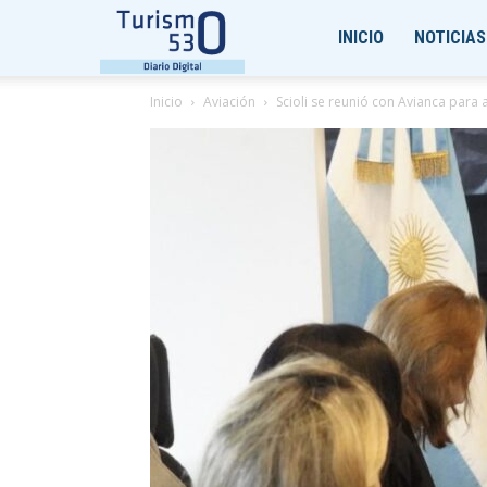
Turismo530
INICIO
NOTICIAS
Inicio
Aviación
Scioli se reunió con Avianca para