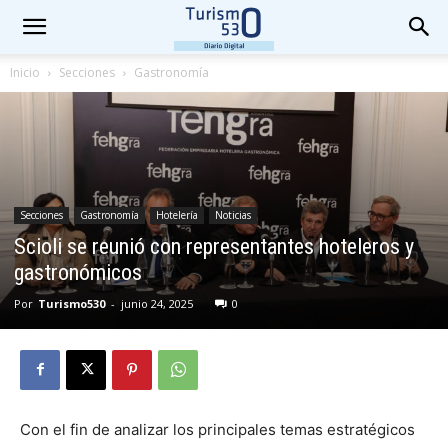
Inicio
Secciones
Gastronomía
Secciones
Gastronomía
Hotelería
Noticias
Scioli se reunió con representantes hoteleros y
gastronómicos
Por
Turismo530
-
junio 24, 2025
0
Con el fin de analizar los principales temas estratégicos