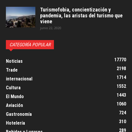
Turismofobia, concientización y
pandemia, las aristas del turismo que
viene
junio 22, 2020
CATEGORÍA POPULAR
17770
Noticias
2198
Trade
1714
internacional
1552
Cultura
1443
El Mundo
1060
Aviación
724
Gastronomía
310
Hotelería
289
Bebidas y Lugares