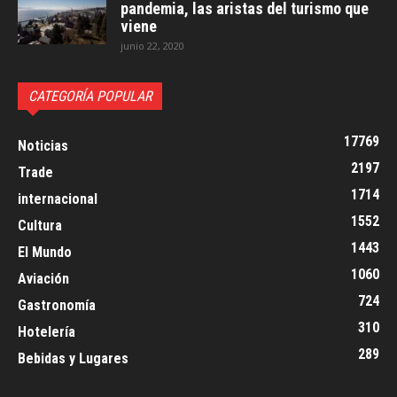
pandemia, las aristas del turismo que
viene
junio 22, 2020
CATEGORÍA POPULAR
17769
Noticias
2197
Trade
1714
internacional
1552
Cultura
1443
El Mundo
1060
Aviación
724
Gastronomía
310
Hotelería
289
Bebidas y Lugares