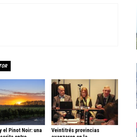
TOR
 el Pinot Noir: una
Veintitrés provincias
escrita entre
avanzaron en la