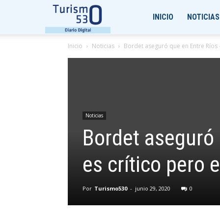
Turismo530
INICIO
NOTICIAS
Inicio
Noticias
Bordet aseguró que en Entre Ríos «
Noticias
Bordet aseguró 
es crítico pero 
Por
Turismo530
-
junio 29, 2020
0