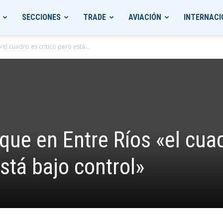
SECCIONES
TRADE
AVIACIÓN
INTERNACI
el cuadro es crítico pero está...
que en Entre Ríos «el cua
está bajo control»