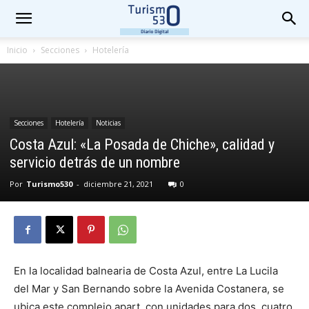
Inicio
Secciones
Hotelería
Secciones
Hotelería
Noticias
Costa Azul: «La Posada de Chiche», calidad y
servicio detrás de un nombre
Por
Turismo530
-
diciembre 21, 2021
0
En la localidad balnearia de Costa Azul, entre La Lucila
del Mar y San Bernando sobre la Avenida Costanera, se
ubica este complejo apart, con unidades para dos, cuatro,