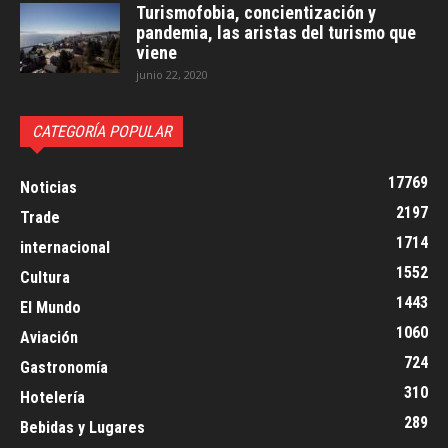
Turismofobia, concientización y
pandemia, las aristas del turismo que
viene
junio 22, 2020
CATEGORÍA POPULAR
17769
Noticias
2197
Trade
1714
internacional
1552
Cultura
1443
El Mundo
1060
Aviación
724
Gastronomía
310
Hotelería
289
Bebidas y Lugares